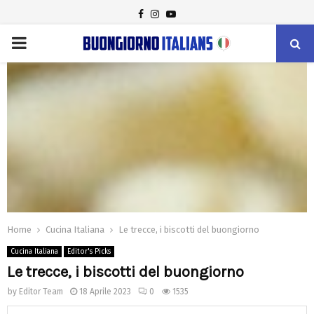
FACEBOOK
INSTAGRAM
YOUTUBE
PRIMARY
MENU
Home
Cucina Italiana
Le trecce, i biscotti del buongiorno
Cucina Italiana
Editor's Picks
Le trecce, i biscotti del buongiorno
by
Editor Team
18 Aprile 2023
0
1535