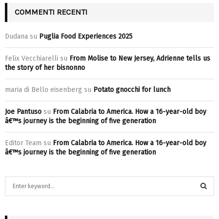
COMMENTI RECENTI
Dudana
su
Puglia Food Experiences 2025
Felix Vecchiarelli
su
From Molise to New Jersey, Adrienne tells us
the story of her bisnonno
maria di Bello eisenberg
su
Potato gnocchi for lunch
Joe Pantuso
su
From Calabria to America. How a 16-year-old boy
â€™s journey is the beginning of five generation
Editor Team
su
From Calabria to America. How a 16-year-old boy
â€™s journey is the beginning of five generation
S
e
a
S
r