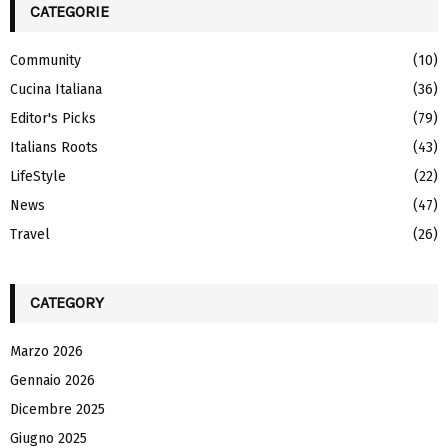
c
CATEGORIE
E
h
f
A
Community
(10)
o
Cucina Italiana
(36)
r
R
:
Editor's Picks
(79)
C
Italians Roots
(43)
H
LifeStyle
(22)
News
(47)
Travel
(26)
CATEGORY
Marzo 2026
Gennaio 2026
Dicembre 2025
Giugno 2025