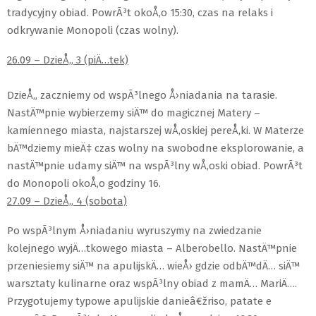
tradycyjny obiad. PowrÃ³t okoÅ‚o 15:30, czas na relaks i
odkrywanie Monopoli (czas wolny).
26.09 – DzieÅ„ 3 (piÄ…tek)
DzieÅ„ zaczniemy od wspÃ³lnego Å›niadania na tarasie.
NastÄ™pnie wybierzemy siÄ™ do magicznej Matery –
kamiennego miasta, najstarszej wÅ‚oskiej pereÅ‚ki. W Materze
bÄ™dziemy mieÄ‡ czas wolny na swobodne eksplorowanie, a
nastÄ™pnie udamy siÄ™ na wspÃ³lny wÅ‚oski obiad. PowrÃ³t
do Monopoli okoÅ‚o godziny 16.
27.09 – DzieÅ„ 4 (sobota)
Po wspÃ³lnym Å›niadaniu wyruszymy na zwiedzanie
kolejnego wyjÄ…tkowego miasta – Alberobello. NastÄ™pnie
przeniesiemy siÄ™ na apulijskÄ… wieÅ› gdzie odbÄ™dÄ… siÄ™
warsztaty kulinarne oraz wspÃ³lny obiad z mamÄ… MariÄ….
Przygotujemy typowe apulijskie danieâ€žriso, patate e