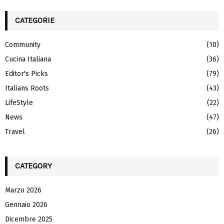
S
r
c
CATEGORIE
E
h
f
A
Community
(10)
o
Cucina Italiana
(36)
r
R
:
Editor's Picks
(79)
C
Italians Roots
(43)
H
LifeStyle
(22)
News
(47)
Travel
(26)
CATEGORY
Marzo 2026
Gennaio 2026
Dicembre 2025