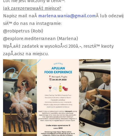
Lot nie jest wliczony w cenÄ™.
Jak zarezerwowaÄ‡ miejsce?
Napisz mail naÂ
marlena.wania@gmail.com
Â lub odezwij
siÄ™ do nas na instagramie:
@robipetrus (Robi)
@explore.mediterranean (Marlena)
WpÅ‚aÄ‡ zadatek w wysokoÅ›ci 200â‚¬, resztÄ™ kwoty
zapÅ‚acisz na miejscu.