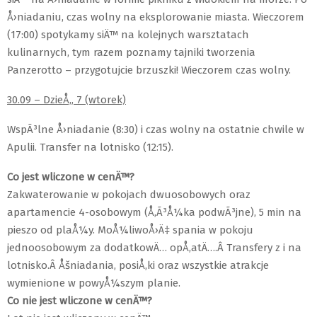
Å›niadaniu, czas wolny na eksplorowanie miasta. Wieczorem
(17:00) spotykamy siÄ™ na kolejnych warsztatach
kulinarnych, tym razem poznamy tajniki tworzenia
Panzerotto – przygotujcie brzuszki! Wieczorem czas wolny.
30.09 – DzieÅ„ 7 (wtorek)
WspÃ³lne Å›niadanie (8:30) i czas wolny na ostatnie chwile w
Apulii. Transfer na lotnisko (12:15).
Co jest wliczone w cenÄ™?
Zakwaterowanie w pokojach dwuosobowych oraz
apartamencie 4-osobowym (Å‚Ã³Å¼ka podwÃ³jne), 5 min na
pieszo od plaÅ¼y. MoÅ¼liwoÅ›Ä‡ spania w pokoju
jednoosobowym za dodatkowÄ… opÅ‚atÄ….Â Transfery z i na
lotnisko.Â Åšniadania, posiÅ‚ki oraz wszystkie atrakcje
wymienione w powyÅ¼szym planie.
Co nie jest wliczone w cenÄ™?