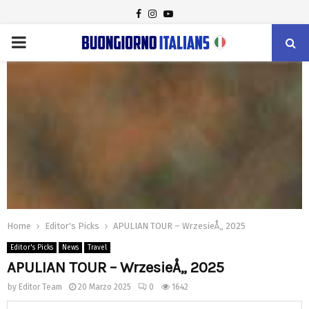
FACEBOOK
INSTAGRAM
YOUTUBE
PRIMARY
MENU
Home
Editor's Picks
APULIAN TOUR – WrzesieÅ„ 2025
Editor's Picks
News
Travel
APULIAN TOUR – WrzesieÅ„ 2025
by
Editor Team
20 Marzo 2025
0
1642