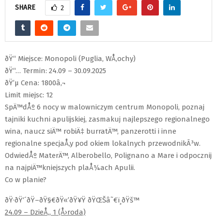
SHARE
2
ðŸ“ Miejsce: Monopoli (Puglia, WÅ‚ochy)
ðŸ“… Termin: 24.09 – 30.09.2025
ðŸ’µ Cena: 1800â‚¬
Limit miejsc: 12
SpÄ™dÅº 6 nocy w malowniczym centrum Monopoli, poznaj
tajniki kuchni apulijskiej, zasmakuj najlepszego regionalnego
wina, naucz siÄ™ robiÄ‡ burratÄ™, panzerotti i inne
regionalne specjaÅ‚y pod okiem lokalnych przewodnikÃ³w.
OdwiedÅº MaterÄ™, Alberobello, Polignano a Mare i odpocznij
na najpiÄ™kniejszych plaÅ¼ach Apulii.
Co w planie?
ðŸ·ðŸ‘´ðŸ–ðŸ§€ðŸ«’ðŸ¥Ÿ ðŸŒŠâ˜€ï¸ðŸš™
24.09 – DzieÅ„ 1 (Å›roda)