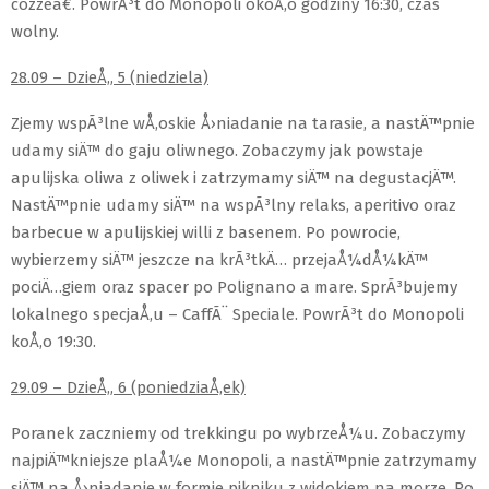
cozzeâ€. PowrÃ³t do Monopoli okoÅ‚o godziny 16:30, czas
wolny.
28.09 – DzieÅ„ 5 (niedziela)
Zjemy wspÃ³lne wÅ‚oskie Å›niadanie na tarasie, a nastÄ™pnie
udamy siÄ™ do gaju oliwnego. Zobaczymy jak powstaje
apulijska oliwa z oliwek i zatrzymamy siÄ™ na degustacjÄ™.
NastÄ™pnie udamy siÄ™ na wspÃ³lny relaks, aperitivo oraz
barbecue w apulijskiej willi z basenem. Po powrocie,
wybierzemy siÄ™ jeszcze na krÃ³tkÄ… przejaÅ¼dÅ¼kÄ™
pociÄ…giem oraz spacer po Polignano a mare. SprÃ³bujemy
lokalnego specjaÅ‚u – CaffÃ¨ Speciale. PowrÃ³t do Monopoli
koÅ‚o 19:30.
29.09 – DzieÅ„ 6 (poniedziaÅ‚ek)
Poranek zaczniemy od trekkingu po wybrzeÅ¼u. Zobaczymy
najpiÄ™kniejsze plaÅ¼e Monopoli, a nastÄ™pnie zatrzymamy
siÄ™ na Å›niadanie w formie pikniku z widokiem na morze. Po