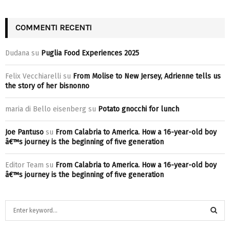
COMMENTI RECENTI
Dudana
su
Puglia Food Experiences 2025
Felix Vecchiarelli
su
From Molise to New Jersey, Adrienne tells us
the story of her bisnonno
maria di Bello eisenberg
su
Potato gnocchi for lunch
Joe Pantuso
su
From Calabria to America. How a 16-year-old boy
â€™s journey is the beginning of five generation
Editor Team
su
From Calabria to America. How a 16-year-old boy
â€™s journey is the beginning of five generation
S
e
a