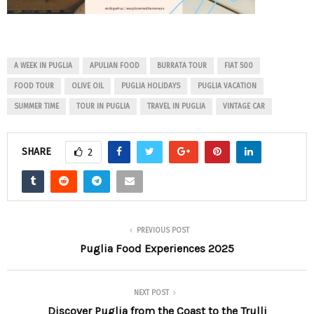
A WEEK IN PUGLIA
APULIAN FOOD
BURRATA TOUR
FIAT 500
FOOD TOUR
OLIVE OIL
PUGLIA HOLIDAYS
PUGLIA VACATION
SUMMER TIME
TOUR IN PUGLIA
TRAVEL IN PUGLIA
VINTAGE CAR
SHARE
2
PREVIOUS POST
Puglia Food Experiences 2025
NEXT POST
Discover Puglia from the Coast to the Trulli