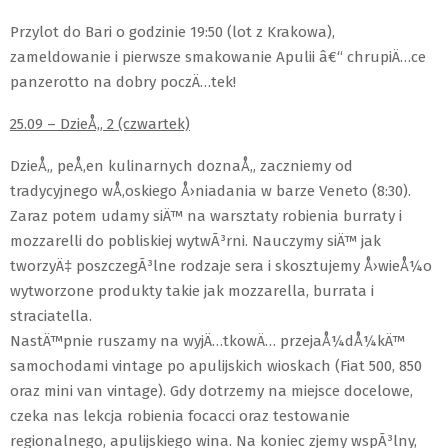
Przylot do Bari o godzinie 19:50 (lot z Krakowa),
zameldowanie i pierwsze smakowanie Apulii â€“ chrupiÄ…ce
panzerotto na dobry poczÄ…tek!
25.09 – DzieÅ„ 2 (czwartek)
DzieÅ„ peÅ‚en kulinarnych doznaÅ„ zaczniemy od
tradycyjnego wÅ‚oskiego Å›niadania w barze Veneto (8:30).
Zaraz potem udamy siÄ™ na warsztaty robienia burraty i
mozzarelli do pobliskiej wytwÃ³rni. Nauczymy siÄ™ jak
tworzyÄ‡ poszczegÃ³lne rodzaje sera i skosztujemy Å›wieÅ¼o
wytworzone produkty takie jak mozzarella, burrata i
straciatella.
NastÄ™pnie ruszamy na wyjÄ…tkowÄ… przejaÅ¼dÅ¼kÄ™
samochodami vintage po apulijskich wioskach (Fiat 500, 850
oraz mini van vintage). Gdy dotrzemy na miejsce docelowe,
czeka nas lekcja robienia focacci oraz testowanie
regionalnego, apulijskiego wina. Na koniec zjemy wspÃ³lny,