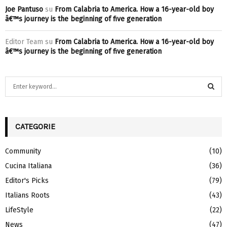
Joe Pantuso
su
From Calabria to America. How a 16-year-old boy
â€™s journey is the beginning of five generation
Editor Team
su
From Calabria to America. How a 16-year-old boy
â€™s journey is the beginning of five generation
S
e
a
S
r
c
CATEGORIE
E
h
f
A
Community
(10)
o
Cucina Italiana
(36)
r
R
:
Editor's Picks
(79)
C
Italians Roots
(43)
H
LifeStyle
(22)
News
(47)