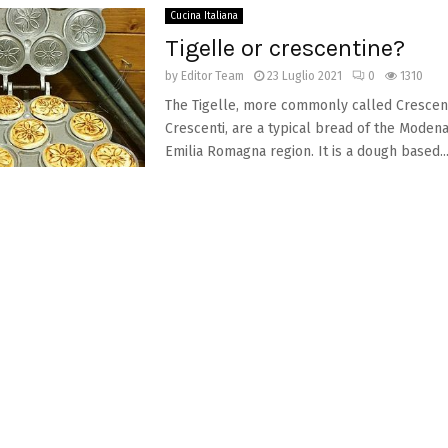
Cucina Italiana
Tigelle or crescentine?
by
Editor Team
23 Luglio 2021
0
1310
The Tigelle, more commonly called Crescen
Crescenti, are a typical bread of the Modena
Emilia Romagna region. It is a dough based..