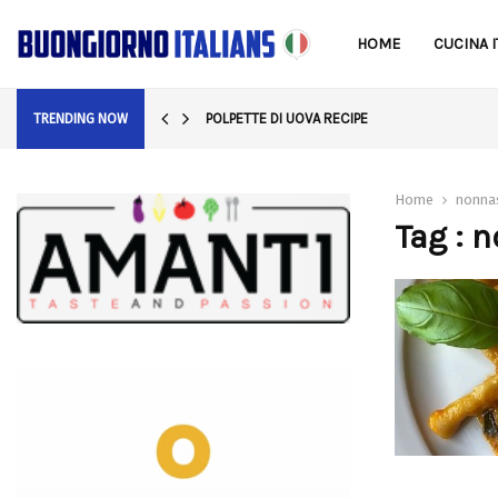
HOME
CUCINA I
POLPETTE DI UOVA RECIPE
TRENDING NOW
Home
nonna
Tag : 