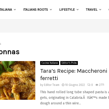
TALIANA
ITALIANS ROOTS
LIFESTYLE
TRAVEL
S
s
nonnas
Cucina Italiana
Editor's Picks
Tara’s Recipe: Maccheroni 
ferretti
by
Editor Team
10 Giugno 2022
0
2771
This hand rolled long tube shaped pasta is as
gets, originating in Calabria.Â Itâ€™s made
dough around a thin wire...