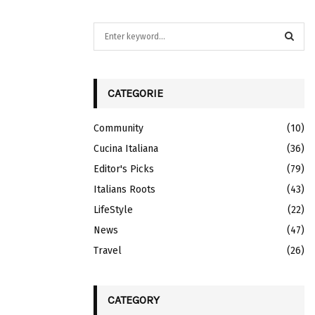
S
e
a
S
r
c
CATEGORIE
E
h
f
A
Community
(10)
o
r
Cucina Italiana
R
(36)
:
Editor's Picks
(79)
C
Italians Roots
(43)
H
LifeStyle
(22)
News
(47)
Travel
(26)
CATEGORY