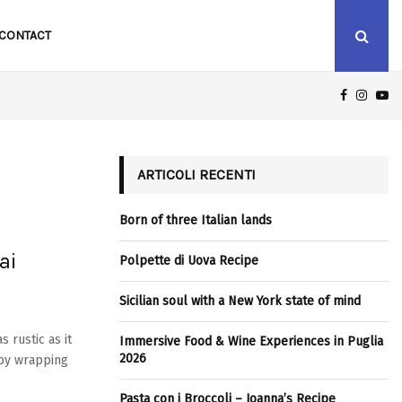
CONTACT
FACEBOO
INST
Y
ICILIAN SOUL WITH A NEW YORK STATE OF MIND
ARTICOLI RECENTI
Born of three Italian lands
ai
Polpette di Uova Recipe
Sicilian soul with a New York state of mind
 rustic as it
Immersive Food & Wine Experiences in Puglia
2026
 by wrapping
Pasta con i Broccoli – Joanna’s Recipe