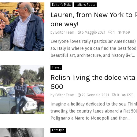
Editor's Picks
Italians Roots
Lauren, from New York to
one way!
by
Editor Team
6 Maggio 2021
1
1469
Everyone loves Italy (particular Americans) 
so. Italy is where you can find the best food
beautiful art, architecture, and history â€“...
Travel
Relish living the dolce vita 
500
by
Editor Team
29 Gennaio 2021
0
1270
Imagine a holiday dedicated to the sea. Thin
traveling the country lanes aboard a Fiat 50
Polignano a Mare to Monopoli and then...
LifeStyle