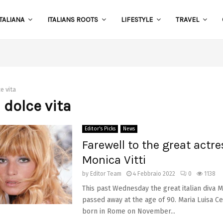
TALIANA
ITALIANS ROOTS
LIFESTYLE
TRAVEL
S
e vita
a dolce vita
Editor's Picks
News
Farewell to the great actre
Monica Vitti
by
Editor Team
4 Febbraio 2022
0
1138
This past Wednesday the great italian diva Mo
passed away at the age of 90. Maria Luisa Ce
born in Rome on November...