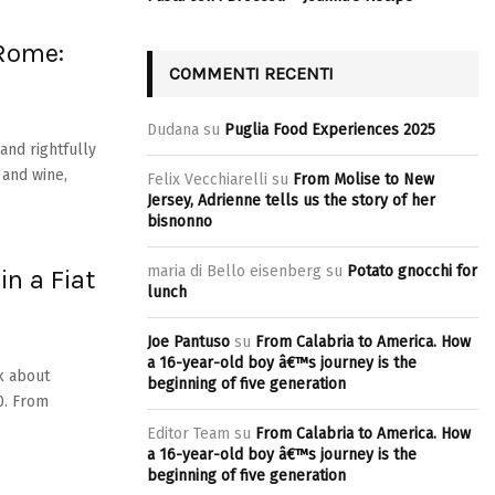
 Rome:
COMMENTI RECENTI
Dudana
su
Puglia Food Experiences 2025
and rightfully
 and wine,
Felix Vecchiarelli
su
From Molise to New
Jersey, Adrienne tells us the story of her
bisnonno
maria di Bello eisenberg
su
Potato gnocchi for
in a Fiat
lunch
Joe Pantuso
su
From Calabria to America. How
a 16-year-old boy â€™s journey is the
k about
beginning of five generation
0. From
Editor Team
su
From Calabria to America. How
a 16-year-old boy â€™s journey is the
beginning of five generation