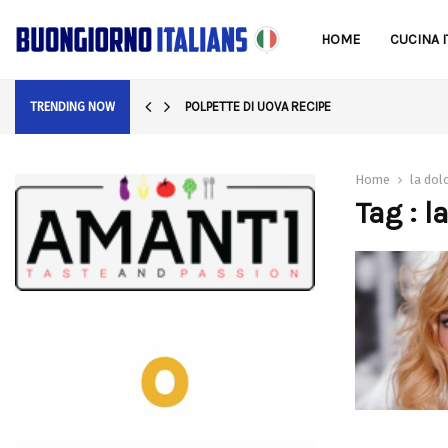
HOME
CUCINA I
POLPETTE DI UOVA RECIPE
TRENDING NOW
Home
la dolc
Tag : l