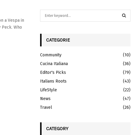
S
e
on a Vespa in
a
y Peck. Who
S
r
c
CATEGORIE
E
h
f
A
Community
(10)
o
r
Cucina Italiana
R
(36)
:
Editor's Picks
(79)
C
Italians Roots
(43)
H
LifeStyle
(22)
News
(47)
Travel
(26)
CATEGORY