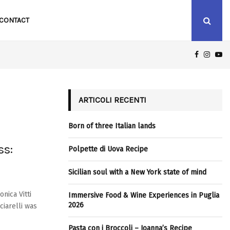
CONTACT
FACEBOO
INST
Y
ICILIAN SOUL WITH A NEW YORK STATE OF MIND
ARTICOLI RECENTI
Born of three Italian lands
ss:
Polpette di Uova Recipe
Sicilian soul with a New York state of mind
nica Vitti
Immersive Food & Wine Experiences in Puglia
2026
ciarelli was
Pasta con i Broccoli – Joanna’s Recipe