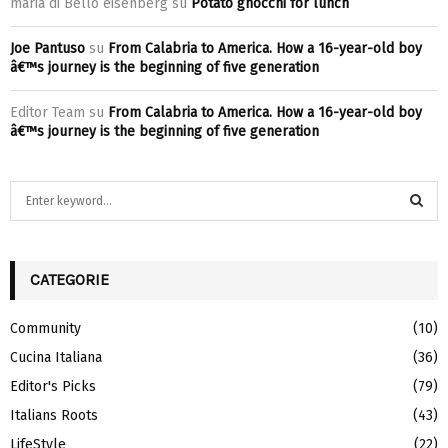
maria di Bello eisenberg
su
Potato gnocchi for lunch
Joe Pantuso
su
From Calabria to America. How a 16-year-old boy
â€™s journey is the beginning of five generation
Editor Team
su
From Calabria to America. How a 16-year-old boy
â€™s journey is the beginning of five generation
S
e
a
S
r
c
CATEGORIE
E
h
f
A
Community
(10)
o
Cucina Italiana
(36)
r
R
:
Editor's Picks
(79)
C
Italians Roots
(43)
H
LifeStyle
(22)