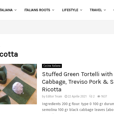
TALIANA
ITALIANS ROOTS
LIFESTYLE
TRAVEL
S
a
icotta
Cucina Italiana
Stuffed Green Tortelli with
Cabbage, Treviso Pork & 
Ricotta
by
Editor Team
22 Aprile 2021
2
1637
Ingredients 200 g flour: type 0 100 gr duru
semolina 100 gr black cabbage leaves (abou