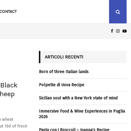
CONTACT
FACEBOO
INST
Y
ICILIAN SOUL WITH A NEW YORK STATE OF MIND
ARTICOLI RECENTI
Born of three Italian lands
 Black
Polpette di Uova Recipe
Sheep
Sicilian soul with a New York state of mind
Immersive Food & Wine Experiences in Puglia
2026
m wheat
t 160 of fresh
Pasta con i Broccoli – Joanna’s Recipe