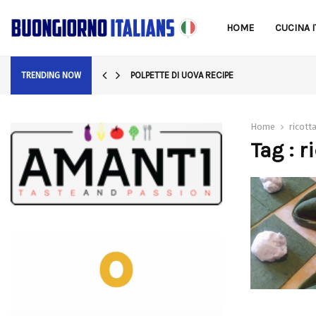
HOME
CUCINA I
POLPETTE DI UOVA RECIPE
TRENDING NOW
Home
ricott
Tag : r