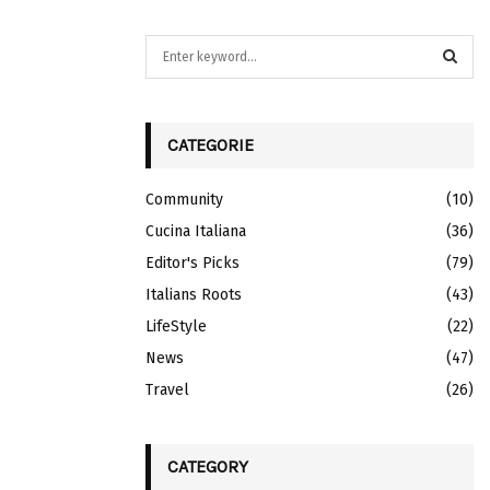
S
e
a
S
r
c
CATEGORIE
E
h
f
A
Community
(10)
o
r
Cucina Italiana
R
(36)
:
Editor's Picks
(79)
C
Italians Roots
(43)
H
LifeStyle
(22)
News
(47)
Travel
(26)
CATEGORY