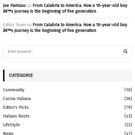
Joe Pantuso
su
From Calabria to America. How a 16-year-old boy
â€™s journey is the beginning of five generation
Editor Team
su
From Calabria to America. How a 16-year-old boy
â€™s journey is the beginning of five generation
S
e
a
S
r
c
CATEGORIE
E
h
f
A
Community
(10)
o
Cucina Italiana
(36)
r
R
:
Editor's Picks
(79)
C
Italians Roots
(43)
H
LifeStyle
(22)
News
(47)