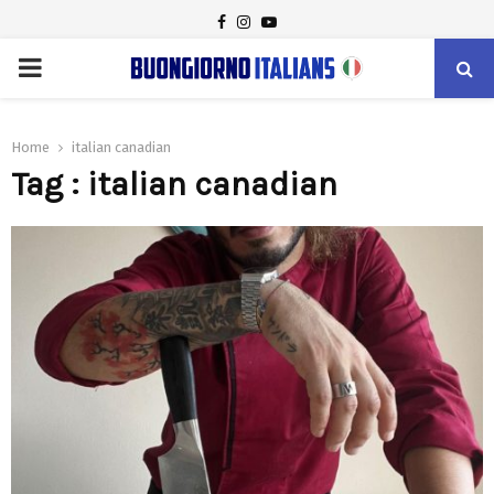
FACEBOOK
INSTAGRAM
YOUTUBE
PRIMARY
MENU
Home
italian canadian
Tag : italian canadian