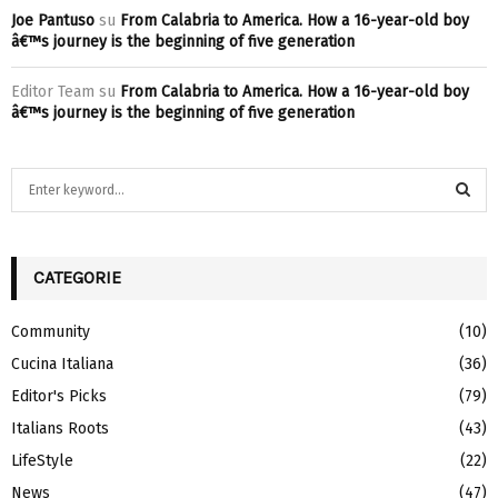
Joe Pantuso
su
From Calabria to America. How a 16-year-old boy
â€™s journey is the beginning of five generation
Editor Team
su
From Calabria to America. How a 16-year-old boy
â€™s journey is the beginning of five generation
S
e
a
S
r
c
CATEGORIE
E
h
f
A
Community
(10)
o
Cucina Italiana
(36)
r
R
:
Editor's Picks
(79)
C
Italians Roots
(43)
H
LifeStyle
(22)
News
(47)