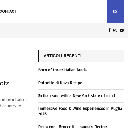
CONTACT
FACEBOO
INST
Y
ICILIAN SOUL WITH A NEW YORK STATE OF MIND
ARTICOLI RECENTI
Born of three Italian lands
ots
Polpette di Uova Recipe
Sicilian soul with a New York state of mind
southern Italian
d country to
Immersive Food & Wine Experiences in Puglia
2026
Pasta con i Broccoli – Joanna’s Recipe