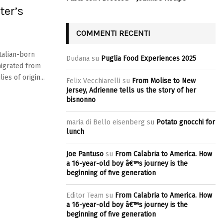
ter’s
COMMENTI RECENTI
talian-born
Dudana
su
Puglia Food Experiences 2025
migrated from
es of origin...
Felix Vecchiarelli
su
From Molise to New
Jersey, Adrienne tells us the story of her
bisnonno
maria di Bello eisenberg
su
Potato gnocchi for
lunch
Joe Pantuso
su
From Calabria to America. How
a 16-year-old boy â€™s journey is the
beginning of five generation
Editor Team
su
From Calabria to America. How
a 16-year-old boy â€™s journey is the
beginning of five generation