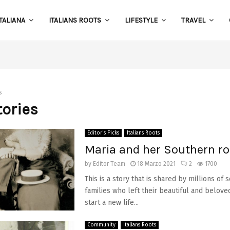
TALIANA
ITALIANS ROOTS
LIFESTYLE
TRAVEL
S
s
tories
Editor's Picks
Italians Roots
Maria and her Southern ro
by
Editor Team
18 Marzo 2021
2
1700
This is a story that is shared by millions of 
families who left their beautiful and belove
start a new life...
Community
Italians Roots