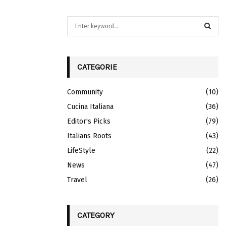
S
e
a
S
r
c
CATEGORIE
E
h
f
A
Community
(10)
o
r
Cucina Italiana
R
(36)
:
Editor's Picks
(79)
C
Italians Roots
(43)
H
LifeStyle
(22)
News
(47)
Travel
(26)
CATEGORY