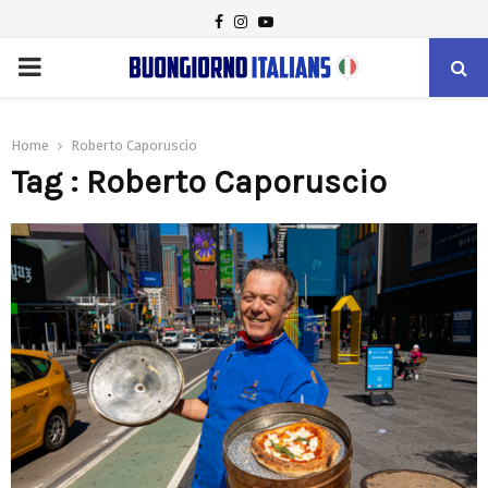
FACEBOOK
INSTAGRAM
YOUTUBE
PRIMARY
MENU
Home
Roberto Caporuscio
Tag : Roberto Caporuscio