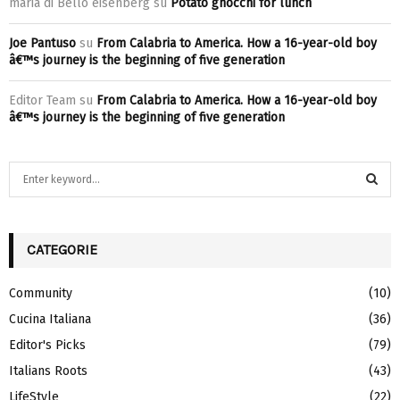
maria di Bello eisenberg
su
Potato gnocchi for lunch
Joe Pantuso
su
From Calabria to America. How a 16-year-old boy
â€™s journey is the beginning of five generation
Editor Team
su
From Calabria to America. How a 16-year-old boy
â€™s journey is the beginning of five generation
S
e
a
S
r
c
CATEGORIE
E
h
f
A
Community
(10)
o
Cucina Italiana
(36)
r
R
:
Editor's Picks
(79)
C
Italians Roots
(43)
H
LifeStyle
(22)