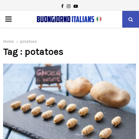
FACEBOOK
INSTAGRAM
YOUTUBE
PRIMARY
MENU
Home
potatoes
Tag : potatoes