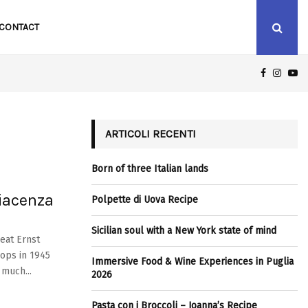
CONTACT
FACEBOO
INST
Y
ICILIAN SOUL WITH A NEW YORK STATE OF MIND
ARTICOLI RECENTI
Born of three Italian lands
iacenza
Polpette di Uova Recipe
Sicilian soul with a New York state of mind
at Ernst
ops in 1945
Immersive Food & Wine Experiences in Puglia
 much...
2026
Pasta con i Broccoli – Joanna’s Recipe