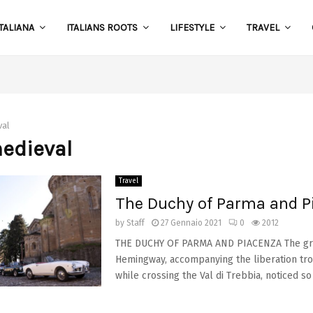
TALIANA
ITALIANS ROOTS
LIFESTYLE
TRAVEL
S
val
medieval
Travel
The Duchy of Parma and P
by
Staff
27 Gennaio 2021
0
2012
THE DUCHY OF PARMA AND PIACENZA The gre
Hemingway, accompanying the liberation tro
while crossing the Val di Trebbia, noticed so