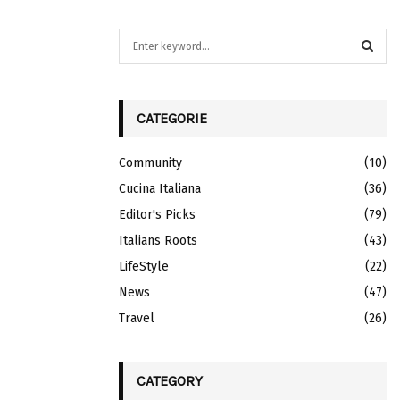
S
e
a
S
r
c
CATEGORIE
E
h
f
A
Community
(10)
o
r
Cucina Italiana
R
(36)
:
Editor's Picks
(79)
C
Italians Roots
(43)
H
LifeStyle
(22)
News
(47)
Travel
(26)
CATEGORY