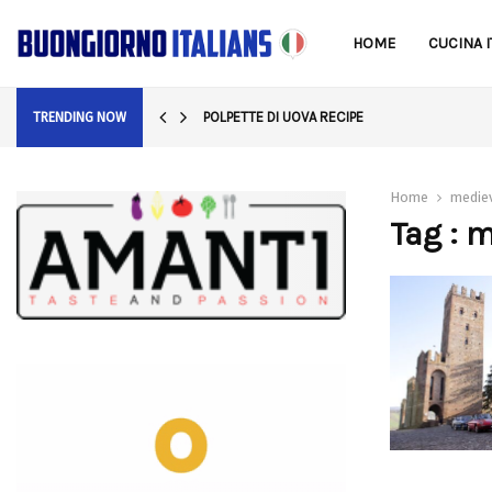
HOME
CUCINA I
POLPETTE DI UOVA RECIPE
TRENDING NOW
Home
medie
Tag : 