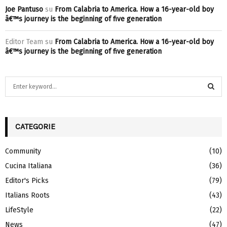
Joe Pantuso
su
From Calabria to America. How a 16-year-old boy
â€™s journey is the beginning of five generation
Editor Team
su
From Calabria to America. How a 16-year-old boy
â€™s journey is the beginning of five generation
S
e
a
S
r
c
CATEGORIE
E
h
f
A
Community
(10)
o
Cucina Italiana
(36)
r
R
:
Editor's Picks
(79)
C
Italians Roots
(43)
H
LifeStyle
(22)
News
(47)