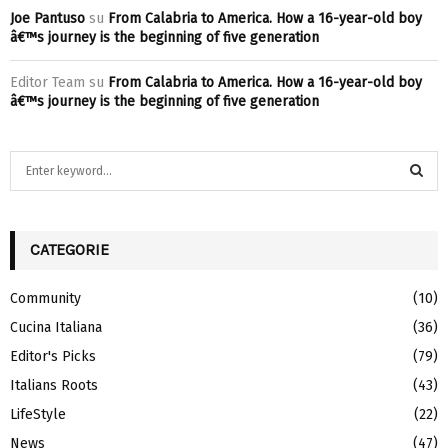
Joe Pantuso
su
From Calabria to America. How a 16-year-old boy
â€™s journey is the beginning of five generation
Editor Team
su
From Calabria to America. How a 16-year-old boy
â€™s journey is the beginning of five generation
S
e
a
S
r
c
CATEGORIE
E
h
f
A
Community
(10)
o
Cucina Italiana
(36)
r
R
:
Editor's Picks
(79)
C
Italians Roots
(43)
H
LifeStyle
(22)
News
(47)