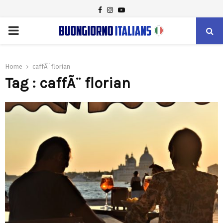
FACEBOOK
INSTAGRAM
YOUTUBE
PRIMARY
MENU
Home
caffÃ¨ florian
Tag : caffÃ¨ florian