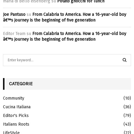
maria di Bello eisenberg
su
Potato gnocchi for lunch
Joe Pantuso
su
From Calabria to America. How a 16-year-old boy
â€™s journey is the beginning of five generation
Editor Team
su
From Calabria to America. How a 16-year-old boy
â€™s journey is the beginning of five generation
S
e
a
S
r
c
CATEGORIE
E
h
f
A
Community
(10)
o
Cucina Italiana
(36)
r
R
:
Editor's Picks
(79)
C
Italians Roots
(43)
H
LifeStyle
(22)