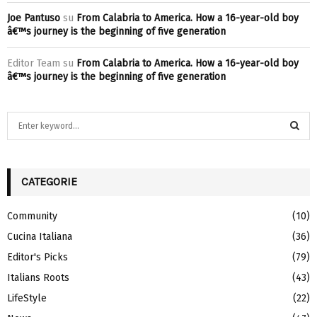
Joe Pantuso
su
From Calabria to America. How a 16-year-old boy
â€™s journey is the beginning of five generation
Editor Team
su
From Calabria to America. How a 16-year-old boy
â€™s journey is the beginning of five generation
S
e
a
S
r
c
CATEGORIE
E
h
f
A
Community
(10)
o
Cucina Italiana
(36)
r
R
:
Editor's Picks
(79)
C
Italians Roots
(43)
H
LifeStyle
(22)