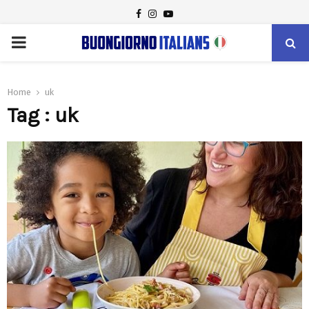
FACEBOOK
INSTAGRAM
YOUTUBE
PRIMARY
MENU
Home
uk
Tag : uk