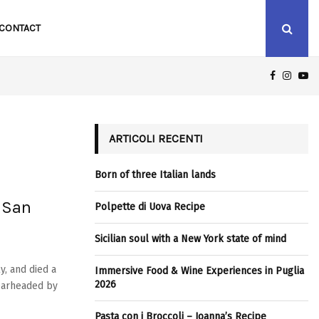
CONTACT
FACEBOO
INST
Y
ICILIAN SOUL WITH A NEW YORK STATE OF MIND
ARTICOLI RECENTI
Born of three Italian lands
f San
Polpette di Uova Recipe
Sicilian soul with a New York state of mind
y, and died a
Immersive Food & Wine Experiences in Puglia
2026
earheaded by
Pasta con i Broccoli – Joanna’s Recipe