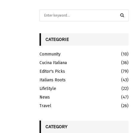
S
e
a
S
r
c
CATEGORIE
E
h
f
A
Community
(10)
o
r
Cucina Italiana
R
(36)
:
Editor's Picks
(79)
C
Italians Roots
(43)
H
LifeStyle
(22)
News
(47)
Travel
(26)
CATEGORY