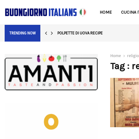
HOME
CUCINA I
POLPETTE DI UOVA RECIPE
TRENDING NOW
Home
religi
Tag : r