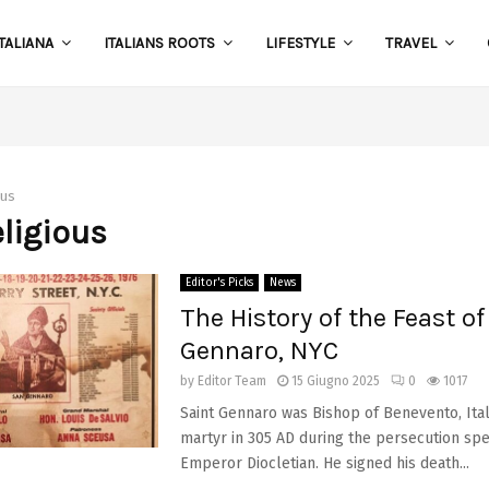
TALIANA
ITALIANS ROOTS
LIFESTYLE
TRAVEL
S
ous
eligious
Editor's Picks
News
The History of the Feast o
Gennaro, NYC
by
Editor Team
15 Giugno 2025
0
1017
Saint Gennaro was Bishop of Benevento, Ital
martyr in 305 AD during the persecution sp
Emperor Diocletian. He signed his death...