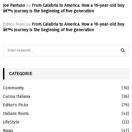
Joe Pantuso
su
From Calabria to America. How a 16-year-old boy
â€™s journey is the beginning of five generation
Editor Team
su
From Calabria to America. How a 16-year-old boy
â€™s journey is the beginning of five generation
S
e
a
S
r
c
CATEGORIE
E
h
f
A
Community
(10)
o
Cucina Italiana
(36)
r
R
:
Editor's Picks
(79)
C
Italians Roots
(43)
H
LifeStyle
(22)
News
(47)