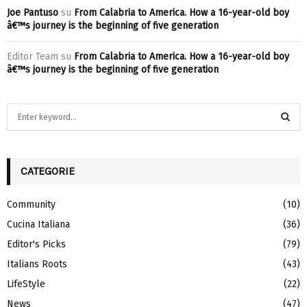
Joe Pantuso
su
From Calabria to America. How a 16-year-old boy
â€™s journey is the beginning of five generation
Editor Team
su
From Calabria to America. How a 16-year-old boy
â€™s journey is the beginning of five generation
S
e
a
S
r
c
CATEGORIE
E
h
f
A
Community
(10)
o
Cucina Italiana
(36)
r
R
:
Editor's Picks
(79)
C
Italians Roots
(43)
H
LifeStyle
(22)
News
(47)