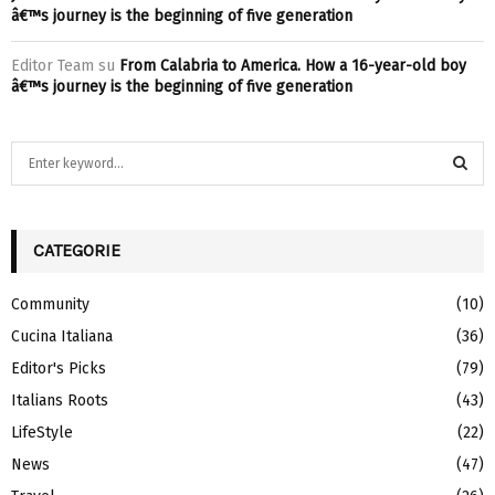
â€™s journey is the beginning of five generation
Editor Team
su
From Calabria to America. How a 16-year-old boy
â€™s journey is the beginning of five generation
S
e
a
S
r
c
CATEGORIE
E
h
f
A
Community
(10)
o
Cucina Italiana
(36)
r
R
:
Editor's Picks
(79)
C
Italians Roots
(43)
H
LifeStyle
(22)
News
(47)