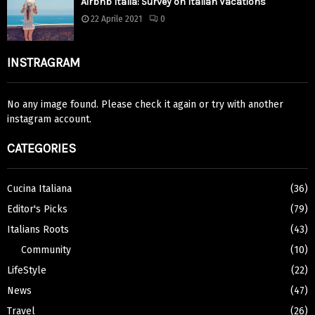
Airbnb Italia: Survey on Italian Vacations
22 Aprile 2021
0
INSTRAGRAM
No any image found. Please check it again or try with another
instagram account.
CATEGORIES
Cucina Italiana
(36)
Editor's Picks
(79)
Italians Roots
(43)
Community
(10)
LifeStyle
(22)
News
(47)
Travel
(26)