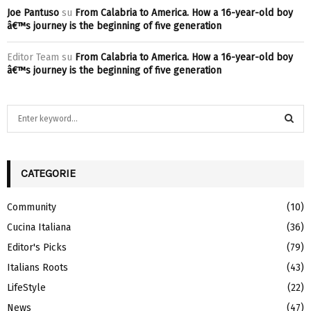
Joe Pantuso
su
From Calabria to America. How a 16-year-old boy
â€™s journey is the beginning of five generation
Editor Team
su
From Calabria to America. How a 16-year-old boy
â€™s journey is the beginning of five generation
S
e
a
S
r
c
CATEGORIE
E
h
f
A
Community
(10)
o
Cucina Italiana
(36)
r
R
:
Editor's Picks
(79)
C
Italians Roots
(43)
H
LifeStyle
(22)
News
(47)