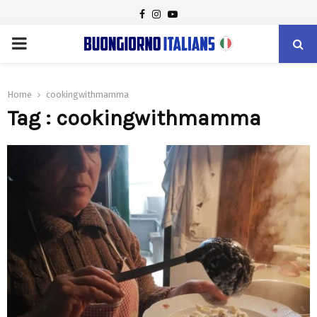
FACEBOOK
INSTAGRAM
YOUTUBE
PRIMARY
MENU
Home
cookingwithmamma
Tag : cookingwithmamma