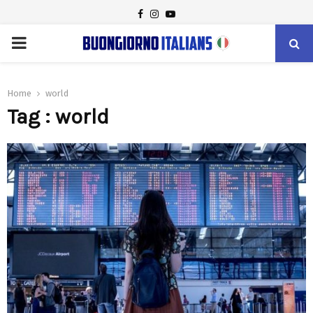
FACEBOOK
INSTAGRAM
YOUTUBE
PRIMARY
MENU
Home
world
Tag : world