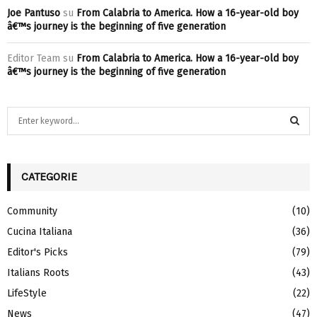
Joe Pantuso
su
From Calabria to America. How a 16-year-old boy
â€™s journey is the beginning of five generation
Editor Team
su
From Calabria to America. How a 16-year-old boy
â€™s journey is the beginning of five generation
S
e
a
S
r
c
CATEGORIE
E
h
f
A
Community
(10)
o
Cucina Italiana
(36)
r
R
:
Editor's Picks
(79)
C
Italians Roots
(43)
H
LifeStyle
(22)
News
(47)