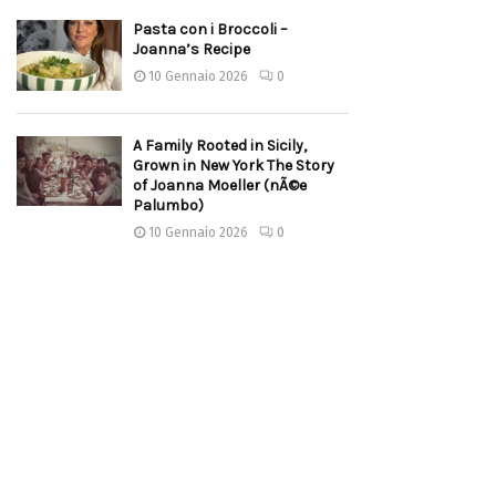
Pasta con i Broccoli –
Joanna’s Recipe
10 Gennaio 2026
0
A Family Rooted in Sicily,
Grown in New York The Story
of Joanna Moeller (nÃ©e
Palumbo)
10 Gennaio 2026
0