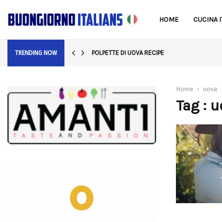
HOME
CUCINA I
POLPETTE DI UOVA RECIPE
TRENDING NOW
Home
uova
Tag : 