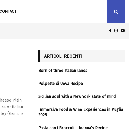
CONTACT
FACEBOO
INST
Y
ICILIAN SOUL WITH A NEW YORK STATE OF MIND
ARTICOLI RECENTI
Born of three Italian lands
Polpette di Uova Recipe
Sicilian soul with a New York state of mind
heese Plain
a or italian
Immersive Food & Wine Experiences in Puglia
ley (Garlic is
2026
Pasta con i Broccoli – Joanna’s Recipe