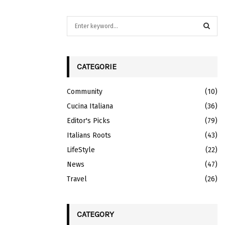
S
e
a
S
r
c
CATEGORIE
E
h
f
A
Community
(10)
o
r
Cucina Italiana
R
(36)
:
Editor's Picks
(79)
C
Italians Roots
(43)
H
LifeStyle
(22)
News
(47)
Travel
(26)
CATEGORY