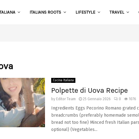
TALIANA
ITALIANS ROOTS
LIFESTYLE
TRAVEL
S
uova
Cucina Italiana
Polpette di Uova Recipe
by
Editor Team
25 Gennaio 2026
0
1076
Ingredients Eggs Pecorino Romano grated c
breadcrumbs (preferably homemade semolin
bread not too fine) Minced fresh Italian pars
optional) (Vegetables...