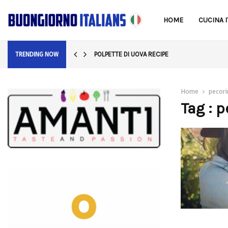
HOME
CUCINA I
POLPETTE DI UOVA RECIPE
TRENDING NOW
Home
pecor
Tag : 