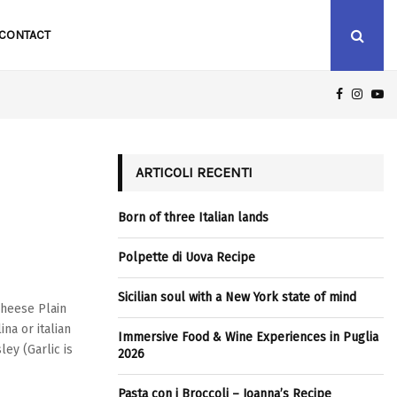
CONTACT
FACEBOO
INST
Y
ICILIAN SOUL WITH A NEW YORK STATE OF MIND
ARTICOLI RECENTI
Born of three Italian lands
Polpette di Uova Recipe
Sicilian soul with a New York state of mind
heese Plain
a or italian
Immersive Food & Wine Experiences in Puglia
ley (Garlic is
2026
Pasta con i Broccoli – Joanna’s Recipe