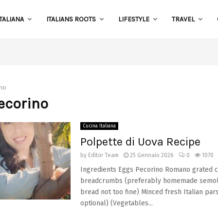
TALIANA
ITALIANS ROOTS
LIFESTYLE
TRAVEL
S
ino
pecorino
Cucina Italiana
Polpette di Uova Recipe
by
Editor Team
25 Gennaio 2026
0
1070
Ingredients Eggs Pecorino Romano grated c
breadcrumbs (preferably homemade semolin
bread not too fine) Minced fresh Italian pars
optional) (Vegetables...