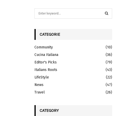
S
e
a
S
r
c
CATEGORIE
E
h
f
A
Community
(10)
o
r
Cucina Italiana
R
(36)
:
Editor's Picks
(79)
C
Italians Roots
(43)
H
LifeStyle
(22)
News
(47)
Travel
(26)
CATEGORY