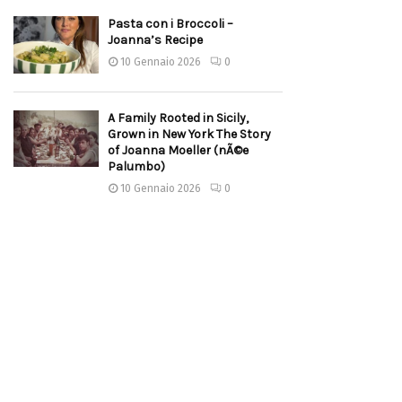
Pasta con i Broccoli –
Joanna’s Recipe
10 Gennaio 2026
0
A Family Rooted in Sicily,
Grown in New York The Story
of Joanna Moeller (nÃ©e
Palumbo)
10 Gennaio 2026
0