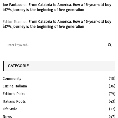
Joe Pantuso
su
From Calabria to America. How a 16-year-old boy
â€™s journey is the beginning of five generation
Editor Team
su
From Calabria to America. How a 16-year-old boy
â€™s journey is the beginning of five generation
S
e
a
S
r
c
CATEGORIE
E
h
f
A
Community
(10)
o
Cucina Italiana
(36)
r
R
:
Editor's Picks
(79)
C
Italians Roots
(43)
H
LifeStyle
(22)
News
(47)