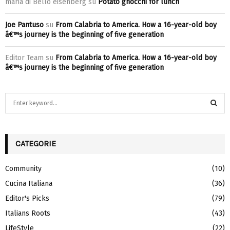
maria di Bello eisenberg
su
Potato gnocchi for lunch
Joe Pantuso
su
From Calabria to America. How a 16-year-old boy
â€™s journey is the beginning of five generation
Editor Team
su
From Calabria to America. How a 16-year-old boy
â€™s journey is the beginning of five generation
S
e
a
S
r
c
CATEGORIE
E
h
f
A
Community
(10)
o
Cucina Italiana
(36)
r
R
:
Editor's Picks
(79)
C
Italians Roots
(43)
H
LifeStyle
(22)