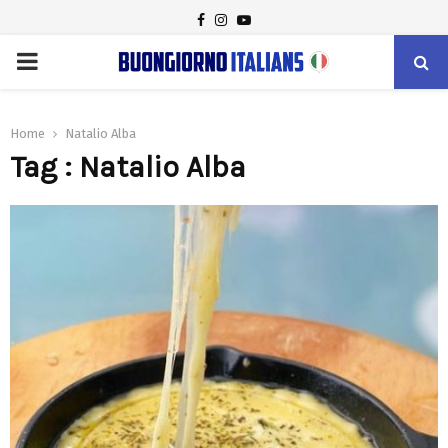
FACEBOOK
INSTAGRAM
YOUTUBE
PRIMARY
MENU
Home
Natalio Alba
Tag : Natalio Alba