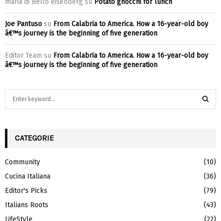
maria di Bello eisenberg
su
Potato gnocchi for lunch
Joe Pantuso
su
From Calabria to America. How a 16-year-old boy
â€™s journey is the beginning of five generation
Editor Team
su
From Calabria to America. How a 16-year-old boy
â€™s journey is the beginning of five generation
S
e
a
S
r
c
CATEGORIE
E
h
f
A
Community
(10)
o
Cucina Italiana
(36)
r
R
:
Editor's Picks
(79)
C
Italians Roots
(43)
H
LifeStyle
(22)