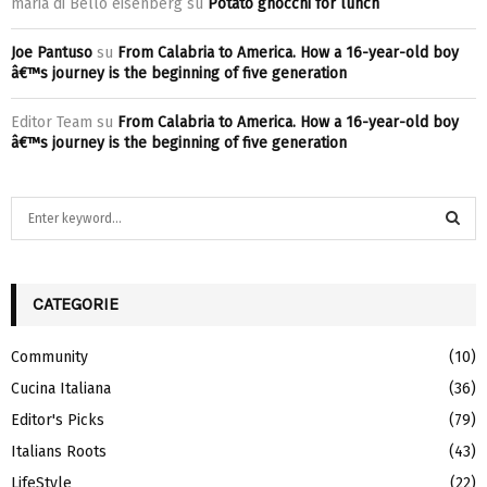
maria di Bello eisenberg
su
Potato gnocchi for lunch
Joe Pantuso
su
From Calabria to America. How a 16-year-old boy
â€™s journey is the beginning of five generation
Editor Team
su
From Calabria to America. How a 16-year-old boy
â€™s journey is the beginning of five generation
S
e
a
S
r
c
CATEGORIE
E
h
f
A
Community
(10)
o
Cucina Italiana
(36)
r
R
:
Editor's Picks
(79)
C
Italians Roots
(43)
H
LifeStyle
(22)