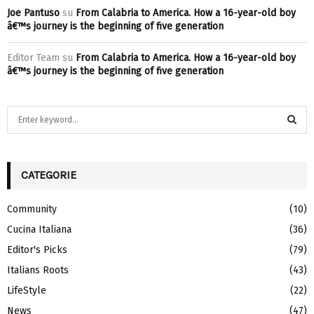
Joe Pantuso
su
From Calabria to America. How a 16-year-old boy
â€™s journey is the beginning of five generation
Editor Team
su
From Calabria to America. How a 16-year-old boy
â€™s journey is the beginning of five generation
S
e
a
S
r
c
CATEGORIE
E
h
f
A
Community
(10)
o
Cucina Italiana
(36)
r
R
:
Editor's Picks
(79)
C
Italians Roots
(43)
H
LifeStyle
(22)
News
(47)