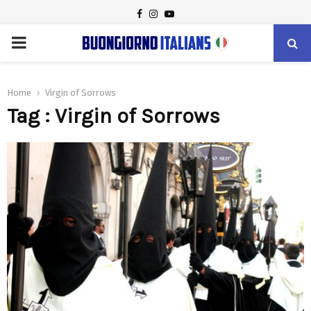
FACEBOOK
INSTAGRAM
YOUTUBE
PRIMARY
MENU
Home
Virgin of Sorrows
Tag : Virgin of Sorrows