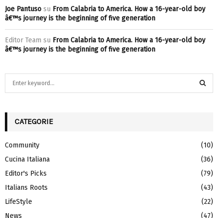
Joe Pantuso
su
From Calabria to America. How a 16-year-old boy
â€™s journey is the beginning of five generation
Editor Team
su
From Calabria to America. How a 16-year-old boy
â€™s journey is the beginning of five generation
S
e
a
S
r
c
CATEGORIE
E
h
f
A
Community
(10)
o
Cucina Italiana
(36)
r
R
:
Editor's Picks
(79)
C
Italians Roots
(43)
H
LifeStyle
(22)
News
(47)