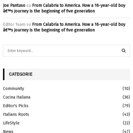
Joe Pantuso
su
From Calabria to America. How a 16-year-old boy
â€™s journey is the beginning of five generation
Editor Team
su
From Calabria to America. How a 16-year-old boy
â€™s journey is the beginning of five generation
S
e
a
S
r
c
CATEGORIE
E
h
f
A
Community
(10)
o
Cucina Italiana
(36)
r
R
:
Editor's Picks
(79)
C
Italians Roots
(43)
H
LifeStyle
(22)
News
(47)