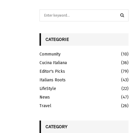
S
e
a
S
r
c
CATEGORIE
E
h
f
A
Community
(10)
o
r
Cucina Italiana
R
(36)
:
Editor's Picks
(79)
C
Italians Roots
(43)
H
LifeStyle
(22)
News
(47)
Travel
(26)
CATEGORY