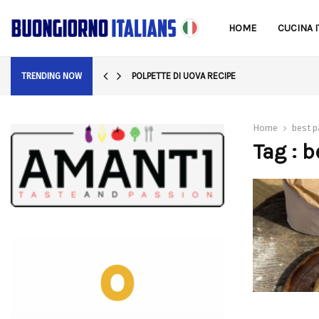
HOME
CUCINA I
POLPETTE DI UOVA RECIPE
TRENDING NOW
Home
best 
Tag : 