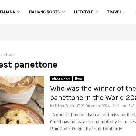
TALIANA
ITALIANS ROOTS
LIFESTYLE
TRAVEL
S
panettone
best panettone
Editor's Picks
News
Who was the winner of the
panettone in the World 2
by
Editor Team
23 Dicembre 2024
0
1540
A guest of honor that can not miss on the t
Christmas holidays is undoubtedly his majes
Panettone. Originally from Lombardy,...