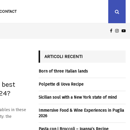
CONTACT
FACEBOO
INST
Y
ICILIAN SOUL WITH A NEW YORK STATE OF MIND
ARTICOLI RECENTI
Born of three Italian lands
 best
Polpette di Uova Recipe
024?
Sicilian soul with a New York state of mind
ables in these
Immersive Food & Wine Experiences in Puglia
2026
ty: the
Pasta con i Broccoli – Joanna’s Recipe