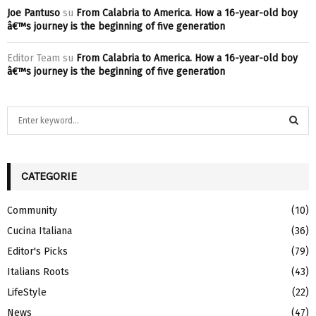
Joe Pantuso
su
From Calabria to America. How a 16-year-old boy
â€™s journey is the beginning of five generation
Editor Team
su
From Calabria to America. How a 16-year-old boy
â€™s journey is the beginning of five generation
S
e
a
S
r
c
CATEGORIE
E
h
f
A
Community
(10)
o
Cucina Italiana
(36)
r
R
:
Editor's Picks
(79)
C
Italians Roots
(43)
H
LifeStyle
(22)
News
(47)