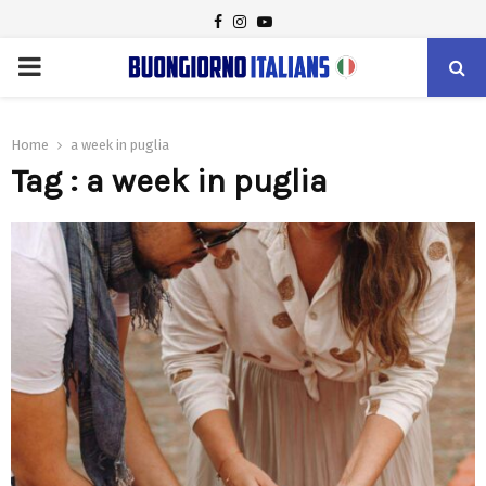
FACEBOOK
INSTAGRAM
YOUTUBE
PRIMARY
MENU
Home
a week in puglia
Tag : a week in puglia