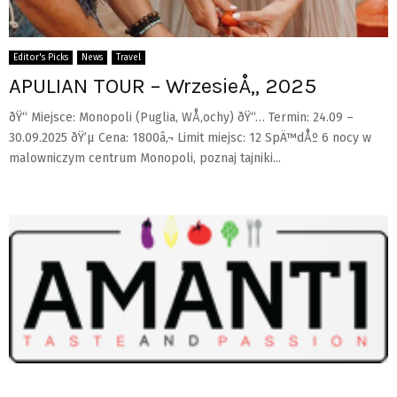
Editor's Picks
News
Travel
APULIAN TOUR – WrzesieÅ„ 2025
ðŸ“ Miejsce: Monopoli (Puglia, WÅ‚ochy) ðŸ“… Termin: 24.09 –
30.09.2025 ðŸ’µ Cena: 1800â‚¬ Limit miejsc: 12 SpÄ™dÅº 6 nocy w
malowniczym centrum Monopoli, poznaj tajniki...