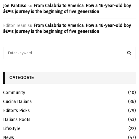
Joe Pantuso
su
From Calabria to America. How a 16-year-old boy
â€™s journey is the beginning of five generation
Editor Team
su
From Calabria to America. How a 16-year-old boy
â€™s journey is the beginning of five generation
S
e
a
S
r
c
CATEGORIE
E
h
f
A
Community
(10)
o
Cucina Italiana
(36)
r
R
:
Editor's Picks
(79)
C
Italians Roots
(43)
H
LifeStyle
(22)
News
(47)