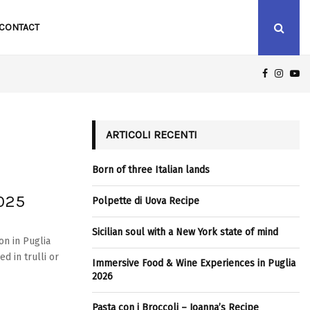
CONTACT
FACEBOO
INST
Y
ICILIAN SOUL WITH A NEW YORK STATE OF MIND
ARTICOLI RECENTI
Born of three Italian lands
2025
Polpette di Uova Recipe
Sicilian soul with a New York state of mind
on in Puglia
 in trulli or
Immersive Food & Wine Experiences in Puglia
2026
Pasta con i Broccoli – Joanna’s Recipe