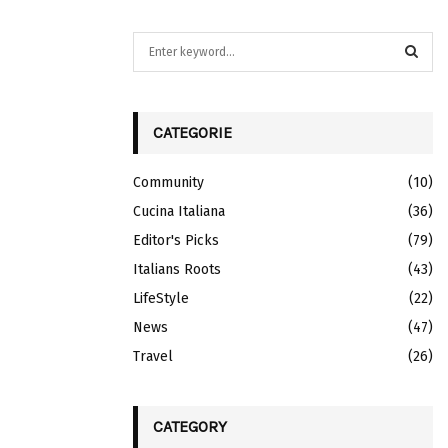
S
e
a
S
r
c
CATEGORIE
E
h
f
A
Community
(10)
o
r
Cucina Italiana
R
(36)
:
Editor's Picks
(79)
C
Italians Roots
(43)
H
LifeStyle
(22)
News
(47)
Travel
(26)
CATEGORY