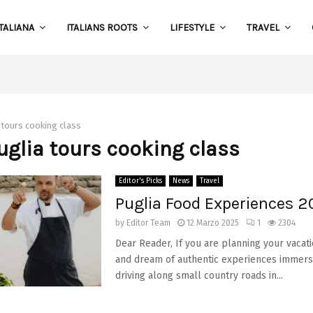
TALIANA
ITALIANS ROOTS
LIFESTYLE
TRAVEL
S
 tours cooking class
puglia tours cooking class
Editor's Picks
News
Travel
Puglia Food Experiences 
by
Editor Team
12 Marzo 2025
1
2304
Dear Reader, If you are planning your vacati
and dream of authentic experiences immersed
driving along small country roads in...