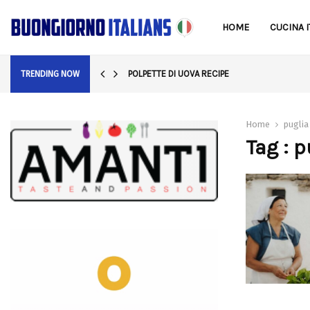
HOME
CUCINA I
POLPETTE DI UOVA RECIPE
TRENDING NOW
Home
puglia
Tag : 